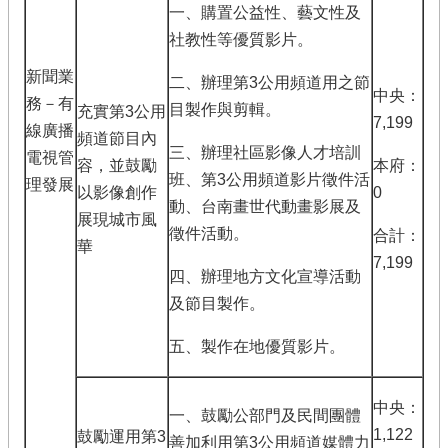
一、購置公益性、藝文性及
社教性等優質影片。
新聞業
二、辦理第3公用頻道用之節
中央：
務－有
目製作與剪輯。
充實第3公用
7,199
線廣播
頻道節目內
三、辦理社區影像人才培訓
電視管
容，並鼓勵
本府：
班、第3公用頻道影片徵件活
理發展
以影像創作
0
動、台南畫世代動畫影展及
展現城市風
徵件活動。
合計：
華
7,199
四、辦理地方文化宣導活動
及節目製作。
五、製作在地優質影片。
中央：
一、鼓勵公部門及民間團體
1,122
鼓勵運用第3
善加利用第3公用頻道媒體力