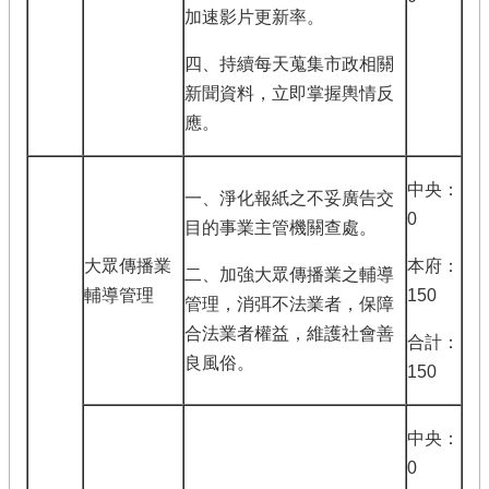
加速影片更新率。
四、持續每天蒐集市政相關
新聞資料，立即掌握輿情反
應。
中央：
一、淨化報紙之不妥廣告交
0
目的事業主管機關查處。
大眾傳播業
本府：
二、加強大眾傳播業之輔導
輔導管理
150
管理，消弭不法業者，保障
合法業者權益，維護社會善
合計：
良風俗。
150
中央：
0