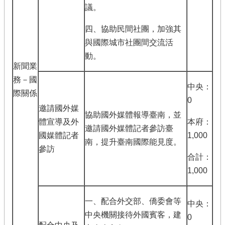
議。
四、協助民間社團，加強其
與國際城市社團間交流活
動。
新聞業
務－國
中央：
際關係
0
邀請國外媒
協助國外媒體報導臺南，並
體宣導及外
本府：
邀請國外媒體記者參訪臺
國媒體記者
1,000
南，提升臺南國際能見度。
參訪
合計：
1,000
一、配合外交部、僑委會等
中央：
中央機關接待外國賓客，建
0