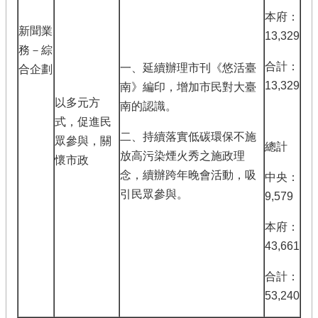
本府：
新聞業
13,329
務－綜
合計：
一、延續辦理市刊《悠活臺
合企劃
13,329
南》編印，增加市民對大臺
以多元方
南的認識。
式，促進民
二、持續落實低碳環保不施
眾參與，關
總計
放高污染煙火秀之施政理
懷市政
念，續辦跨年晚會活動，吸
中央：
引民眾參與。
9,579
本府：
43,661
合計：
53,240