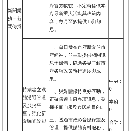
府官方帳號，不定時提供本
新聞業
府最新重大活動與政策內
務－新
容，每月至多提供15則訊
聞傳播
息。
一、每日發布市府新聞於市
府網站，並主動提供相關訊
息予媒體，協助各界了解市
府各項政策執行進度與成
果。
中央：
0
持續建立媒
二、與媒體保持良好互動，
體溝通管道
正確傳達市府各項訊息，發
本府：
及服務平
揮多面向服務市民的目的。
0
臺，強化新
三、透過市政影音攝錄製及
聞曝光效能
合計：
管理，提供媒體資料服務，
0