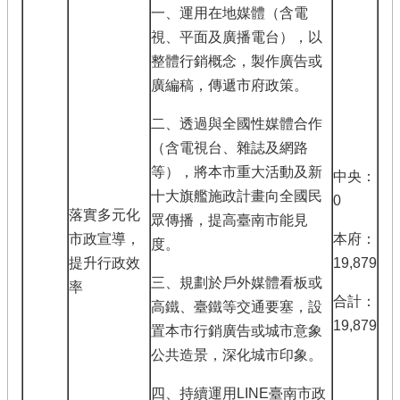
一、運用在地媒體（含電
視、平面及廣播電台），以
整體行銷概念，製作廣告或
廣編稿，傳遞市府政策。
二、透過與全國性媒體合作
（含電視台、雜誌及網路
等），將本市重大活動及新
中央：
十大旗艦施政計畫向全國民
0
落實多元化
眾傳播，提高臺南市能見
市政宣導，
本府：
度。
提升行政效
19,879
三、規劃於戶外媒體看板或
率
合計：
高鐵、臺鐵等交通要塞，設
19,879
置本市行銷廣告或城市意象
公共造景，深化城市印象。
四、持續運用LINE臺南市政