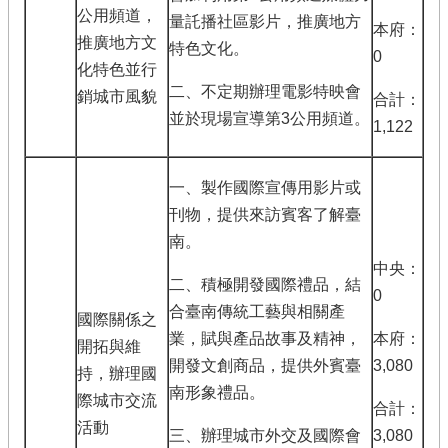
公用頻道，
量託播社區影片，推廣地方
本府：
推廣地方文
特色文化。
0
化特色並行
二、不定期辦理電影特映會
銷城市風貌
合計：
並於現場宣導第3公用頻道。
1,122
一、製作國際宣傳用影片或
刊物，提供來訪賓客了解臺
南。
中央：
二、積極開發國際禮品，結
0
合臺南傳統工藝與相關產
國際關係之
業，賦與產品故事及精神，
本府：
開拓與維
開發文創商品，提供外賓臺
3,080
持，辦理國
南形象禮品。
際城市交流
合計：
活動
三、辦理城市外交及國際會
3,080