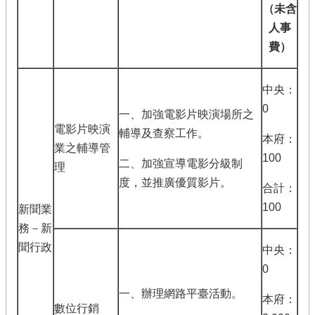
（未含
人事
費）
中央：
0
一、加強電影片映演場所之
電影片映演
輔導及查察工作。
本府：
業之輔導管
100
二、加強宣導電影分級制
理
度，並推廣優質影片。
合計：
100
新聞業
務－新
聞行政
中央：
0
一、辦理網路平臺活動。
本府：
數位行銷