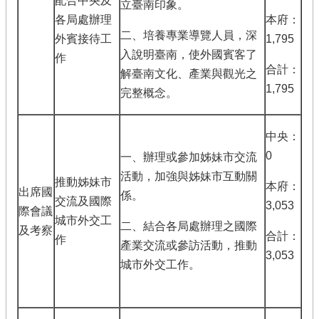
配合中央及
立臺南印象。
各局處辦理
本府：
二、培養專業導覽人員，深
外賓接待工
1,795
入說明臺南，使外國賓客了
作
合計：
解臺南文化、產業與觀光之
1,795
完整概念。
中央：
0
一、辦理或參加姊妹市交流
活動，加強與姊妹市互動關
推動姊妹市
本府：
出席國
係。
交流及國際
3,053
際會議
城市外交工
二、結合各局處辦理之國際
及考察
合計：
作
產業交流或參訪活動，推動
3,053
城市外交工作。