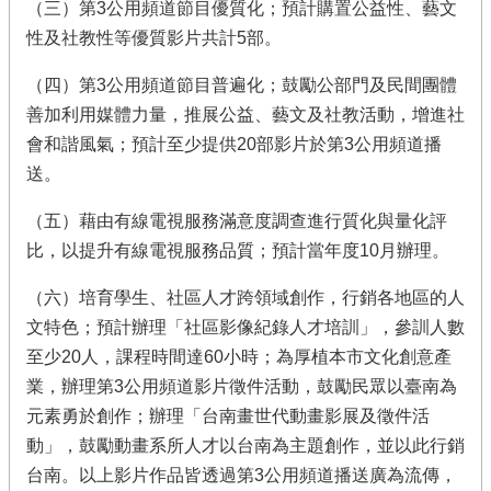
（三）第3公用頻道節目優質化；預計購置公益性、藝文
性及社教性等優質影片共計5部。
（四）第3公用頻道節目普遍化；鼓勵公部門及民間團體
善加利用媒體力量，推展公益、藝文及社教活動，增進社
會和諧風氣；預計至少提供20部影片於第3公用頻道播
送。
（五）藉由有線電視服務滿意度調查進行質化與量化評
比，以提升有線電視服務品質；預計當年度10月辦理。
（六）培育學生、社區人才跨領域創作，行銷各地區的人
文特色；預計辦理「社區影像紀錄人才培訓」，參訓人數
至少20人，課程時間達60小時；為厚植本市文化創意產
業，辦理第3公用頻道影片徵件活動，鼓勵民眾以臺南為
元素勇於創作；辦理「台南畫世代動畫影展及徵件活
動」，鼓勵動畫系所人才以台南為主題創作，並以此行銷
台南。以上影片作品皆透過第3公用頻道播送廣為流傳，