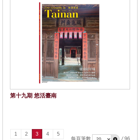
第十九期 悠活臺南
1
2
3
4
5
每頁筆數
/
96