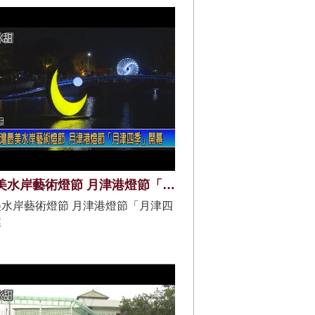
臺灣最美水岸藝術燈節 月津港燈節「月津四季」開幕
水岸藝術燈節 月津港燈節「月津四
幕