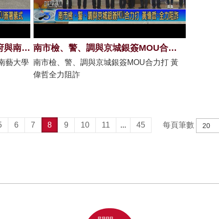
臺南市傳統藝術中心動土 暨市府與南藝大學MOU簽署儀式
南市檢、警、調與京城銀簽MOU合力打 黃偉哲全力阻詐
南藝大學
南市檢、警、調與京城銀簽MOU合力打 黃
偉哲全力阻詐
5
6
7
8
9
10
11
...
45
每頁筆數