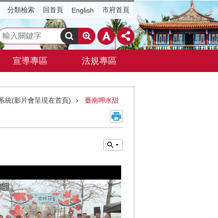
分類檢索
回首頁
市府首頁
English
搜
尋
宣導專區
法規專區
系統(影片會呈現在首頁)
臺南呷水甜