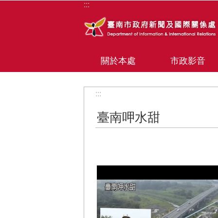
:::
跳到主要內容區塊
關於本處
市政影音
:::
臺南呷水甜