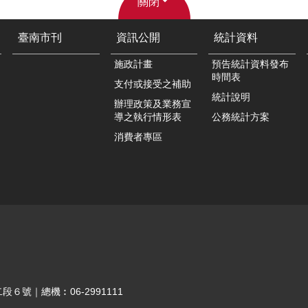
關閉
臺南市刊
資訊公開
統計資料
施政計畫
預告統計資料發布
時間表
支付或接受之補助
統計說明
辦理政策及業務宣
導之執行情形表
公務統計方案
消費者專區
段６號｜總機︰06-2991111