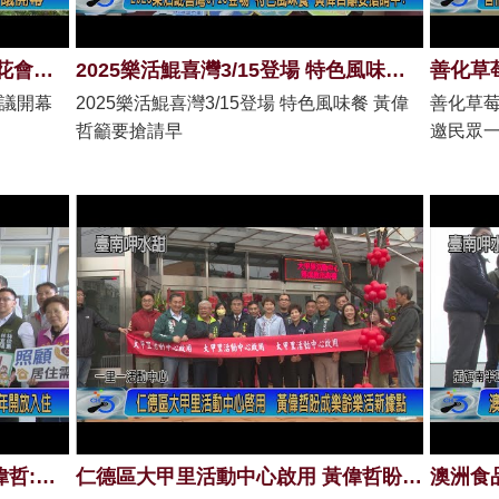
臺灣國際蘭展開園 2025亞太蘭花會議開幕
2025樂活鯤喜灣3/15登場 特色風味餐 黃偉哲籲要搶請早
會議開幕
2025樂活鯤喜灣3/15登場 特色風味餐 黃偉
善化草莓
哲籲要搶請早
邀民眾
視察仁德「宜居仁愛」社宅 黃偉哲:今年下半年開放入住
仁德區大甲里活動中心啟用 黃偉哲盼成樂齡樂活新據點