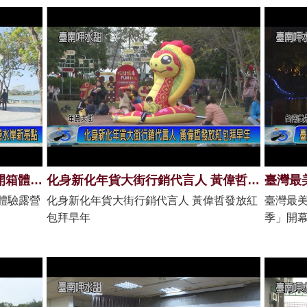
「虎埤泛月」正式落成 黃偉哲開箱體驗露營水岸新亮點
化身新化年貨大街行銷代言人 黃偉哲發放紅包拜早年
體驗露營
化身新化年貨大街行銷代言人 黃偉哲發放紅
臺灣最美
包拜早年
季」開