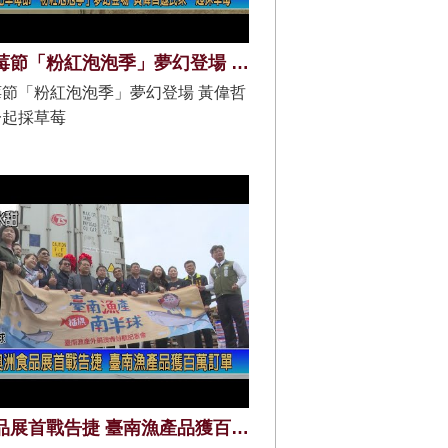
善化草莓節「粉紅泡泡季」夢幻登場 黃偉哲邀民眾一起採草莓
節「粉紅泡泡季」夢幻登場 黃偉哲
一起採草莓
澳洲食品展首戰告捷 臺南漁產品獲百萬訂單