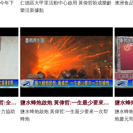
:今年下
仁德區大甲里活動中心啟用 黃偉哲盼成樂齡
澳洲食品
樂活新據點
東山烘焙窯 民宅震損嚴重 黃偉哲:全力協助重建家園
鹽水蜂炮啟炮 黃偉哲:一生最少要來一次犁蜂炮
全力協助
鹽水蜂炮啟炮 黃偉哲:一生最少要來一次犁
鹽水蜂炮
蜂炮
炮慶元