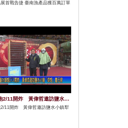
展首戰告捷 臺南漁產品獲百萬訂單
鹽水蜂炮2/11開炸 黃偉哲邀訪鹽水小鎮犁炮慶元宵
2/11開炸 黃偉哲邀訪鹽水小鎮犁
宵