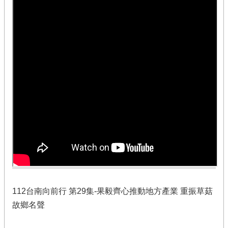
112台南向前行 第29集-果毅齊心推動地方產業 重振草菇
故鄉名聲