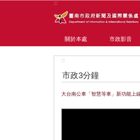
:::
跳到主要內容區塊
關於本處
市政影音
:::
市政3分鐘
大台南公車「智慧等車」新功能上