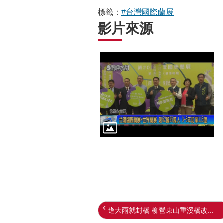
標籤：
#台灣國際蘭展
影片來源
逢大雨就封橋 柳營東山重溪橋改...