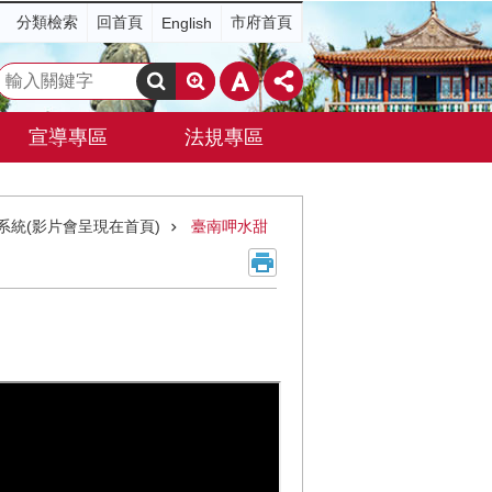
分類檢索
回首頁
市府首頁
English
搜
尋
宣導專區
法規專區
系統(影片會呈現在首頁)
臺南呷水甜