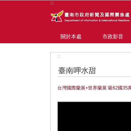
:::
跳到主要內容區塊
關於本處
市政影音
:::
臺南呷水甜
台灣國際蘭展+世界蘭展 吸62國35萬人