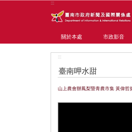
:::
跳到主要內容區塊
關於本處
市政影音
:::
臺南呷水甜
山上農會辦鳳梨暨青農市集 黃偉哲