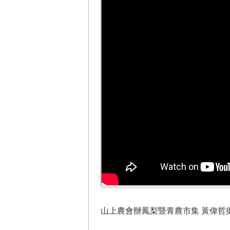
山上農會辦鳳梨暨青農市集 黃偉哲