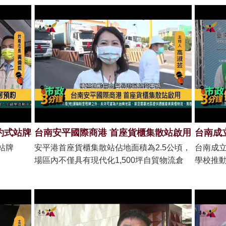
約式站牌
台南安平國際商港 首座貨櫃集散站啟用
站牌
安平港首座貨櫃集散站佔地面積為2.5公頃，
台南成
場區內不僅具有現代化1,500坪自貿物流倉
學校推
庫，另有2棟符合消防法令之高規格危險品
倉庫，櫃場內設有2百餘座冷凍貨櫃儲位及
超過百座的一般貨櫃儲放區，期能整合海運
船務、裝卸、倉儲、運輸等貨櫃物流服務串
聯，安平港整體商港服務再升級。