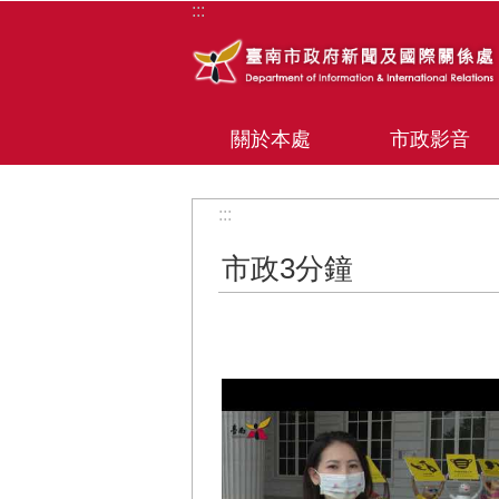
:::
跳到主要內容區塊
關於本處
市政影音
:::
市政3分鐘