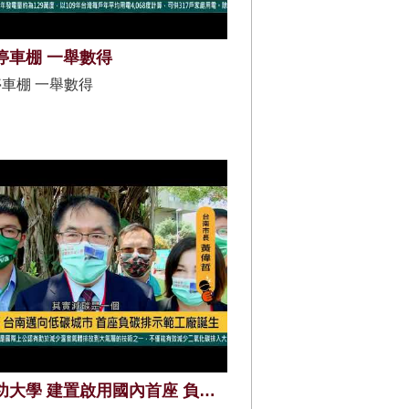
停車棚 一舉數得
車棚 一舉數得
國立成功大學 建置啟用國內首座 負碳排示範工廠