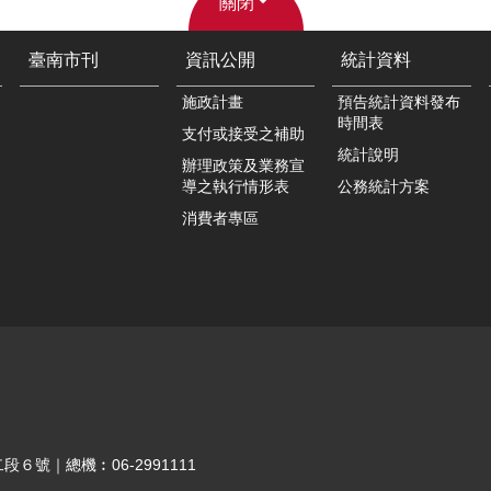
關閉
臺南市刊
資訊公開
統計資料
施政計畫
預告統計資料發布
時間表
支付或接受之補助
統計說明
辦理政策及業務宣
導之執行情形表
公務統計方案
消費者專區
段６號｜總機︰06-2991111