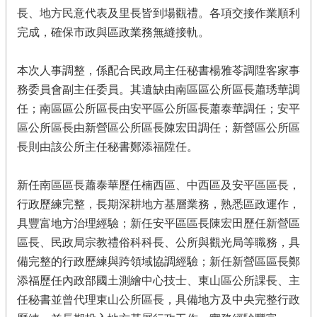
長、地方民意代表及里長皆到場觀禮。各項交接作業順利
完成，確保市政與區政業務無縫接軌。
本次人事調整，係配合民政局主任秘書楊雅苓調陞客家事
務委員會副主任委員。其遺缺由南區區公所區長蕭琇華調
任；南區區公所區長由安平區公所區長蕭泰華調任；安平
區公所區長由新營區公所區長陳宏田調任；新營區公所區
長則由該公所主任秘書鄭添福陞任。
新任南區區長蕭泰華歷任楠西區、中西區及安平區區長，
行政歷練完整，長期深耕地方基層業務，熟悉區政運作，
具豐富地方治理經驗；新任安平區區長陳宏田歷任新營區
區長、民政局宗教禮俗科科長、公所與觀光局等職務，具
備完整的行政歷練與跨領域協調經驗；新任新營區區長鄭
添福歷任內政部國土測繪中心技士、東山區公所課長、主
任秘書並曾代理東山公所區長，具備地方及中央完整行政