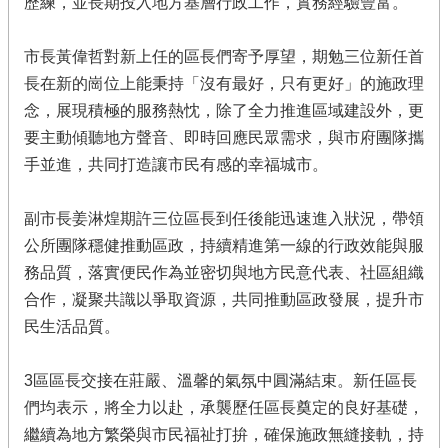
歷練，並長期投入地方基層行政工作，實務經驗豐富。
市長黃偉哲對新上任的區長們寄予厚望，期勉三位新任首
長在新的崗位上能秉持「沒有最好，只有更好」的施政理
念，展現積極的服務熱忱，除了全力推進區域建設外，更
要主動傾聽地方聲音、即時回應民眾需求，與市府團隊攜
手並進，共同打造讓市民有感的幸福城市。
副市長姜淋煌期許三位區長到任後能迅速進入狀況，帶領
公所團隊穩健推動區政，持續精進第一線的行政效能與服
務品質，落實便民作為並密切與地方民意代表、社區組織
合作，凝聚共識以爭取資源，共同推動區政發展，提升市
民生活品質。
3區區長交接在莊嚴、溫馨的氣氛中圓滿結束。新任區長
們均表示，將全力以赴，承襲歷任區長奠定的良好基礎，
繼續為地方繁榮與市民福祉打拚，確保施政無縫接軌，持