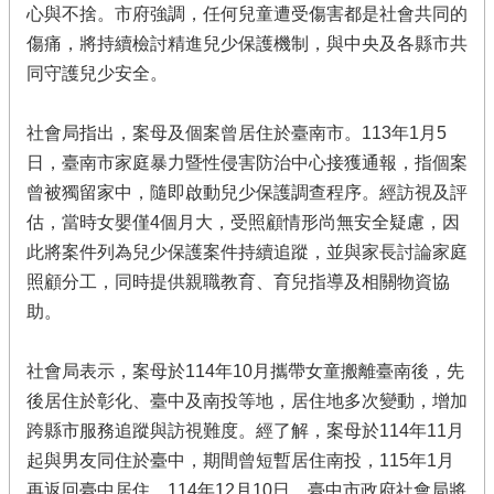
心與不捨。市府強調，任何兒童遭受傷害都是社會共同的
傷痛，將持續檢討精進兒少保護機制，與中央及各縣市共
同守護兒少安全。
社會局指出，案母及個案曾居住於臺南市。113年1月5
日，臺南市家庭暴力暨性侵害防治中心接獲通報，指個案
曾被獨留家中，隨即啟動兒少保護調查程序。經訪視及評
估，當時女嬰僅4個月大，受照顧情形尚無安全疑慮，因
此將案件列為兒少保護案件持續追蹤，並與家長討論家庭
照顧分工，同時提供親職教育、育兒指導及相關物資協
助。
社會局表示，案母於114年10月攜帶女童搬離臺南後，先
後居住於彰化、臺中及南投等地，居住地多次變動，增加
跨縣市服務追蹤與訪視難度。經了解，案母於114年11月
起與男友同住於臺中，期間曾短暫居住南投，115年1月
再返回臺中居住。114年12月10日，臺中市政府社會局將