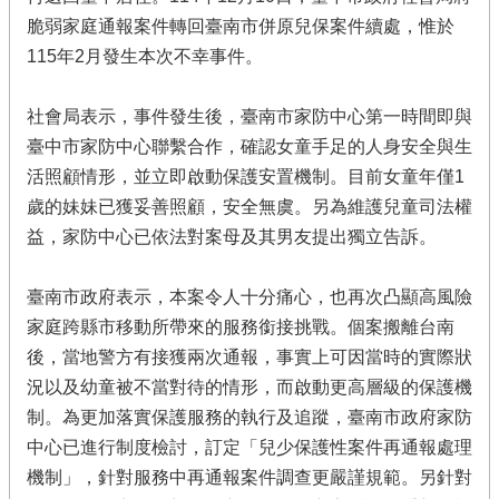
脆弱家庭通報案件轉回臺南市併原兒保案件續處，惟於
115年2月發生本次不幸事件。
社會局表示，事件發生後，臺南市家防中心第一時間即與
臺中市家防中心聯繫合作，確認女童手足的人身安全與生
活照顧情形，並立即啟動保護安置機制。目前女童年僅1
歲的妹妹已獲妥善照顧，安全無虞。另為維護兒童司法權
益，家防中心已依法對案母及其男友提出獨立告訴。
臺南市政府表示，本案令人十分痛心，也再次凸顯高風險
家庭跨縣市移動所帶來的服務銜接挑戰。個案搬離台南
後，當地警方有接獲兩次通報，事實上可因當時的實際狀
況以及幼童被不當對待的情形，而啟動更高層級的保護機
制。為更加落實保護服務的執行及追蹤，臺南市政府家防
中心已進行制度檢討，訂定「兒少保護性案件再通報處理
機制」，針對服務中再通報案件調查更嚴謹規範。另針對