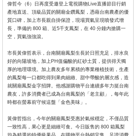
偉哲今（6）日再度受邀登上電視購物Live直播節目行銷
產地直送、頂級品質的關廟金鑽鳳梨，憑藉台南農產的優
質口碑，加上市長親自掛保證，現場買氣呈現噴發式增
長，準備的 800 箱、近5千支鳳梨，在 40 分鐘內搶購一
空，買氣強強滾。
市長黃偉哲表示，台南關廟鳳梨生長於日照充足，排水良
好的向陽坡地，加上PH值偏酸的紅砂土質，提供得天獨
厚的地理環境。加上農友多年累積的專業種植技術，生產
的鳳梨每一口都吃得到果肉細緻、甜中帶酸的層次感，造
就關廟鳳梨金字招牌。他感謝購物平台連續多年力挺台南
農友，許多消費者已成為台南鳳梨的「老主顧」，每年此
時都在螢幕前守候這盤「金色美味」。
黃偉哲指出，今年的關廟鳳梨受惠於氣候穩定，不僅品質
一致性高，果心更是細緻可食。今日販售的 800 箱鳳梨
均為精選的特優級果品，在購物平台熱銷完售，足證消費