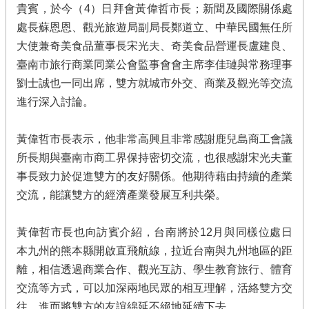
貴賓，於今（4）日拜會黃偉哲市長；新聞及國際關係處
處長蘇恩恩、觀光旅遊局副局長鄭道立、中華民國無任所
大使兼奇美食品董事長宋光夫、奇美食品營運長盧建良、
臺南市旅行商業同業公會監事會會主席李佳璉與常務理事
劉士誠也一同出席，雙方就城市外交、商業及觀光等交流
進行深入討論。
黃偉哲市長表示，他非常高興且非常感謝鹿兒島商工會議
所長期與臺南市商工界保持密切交流，也很感謝宋光夫董
事長致力於促進雙方的友好關係。他期待藉由持續的產業
交流，能讓雙方的經濟產業發展互利共榮。
黃偉哲市長也向訪賓介紹，台南將於12月與同樣位處日
本九州的熊本縣開啟直飛航線，拉近台南與九州地區的距
離，相信透過商業合作、觀光互訪、學生教育旅行、體育
交流等方式，可以加深兩地民眾的相互理解，活絡雙方交
往，進而將雙方的友誼綿延不絕地延續下去。